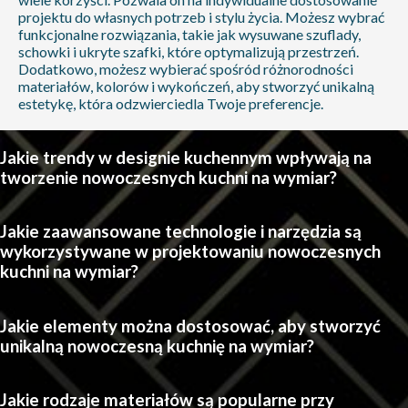
projektu do własnych potrzeb i stylu życia. Możesz wybrać
funkcjonalne rozwiązania, takie jak wysuwane szuflady,
schowki i ukryte szafki, które optymalizują przestrzeń.
Dodatkowo, możesz wybierać spośród różnorodności
materiałów, kolorów i wykończeń, aby stworzyć unikalną
estetykę, która odzwierciedla Twoje preferencje.
Jakie trendy w designie kuchennym wpływają na
tworzenie nowoczesnych kuchni na wymiar?
Jakie zaawansowane technologie i narzędzia są
wykorzystywane w projektowaniu nowoczesnych
kuchni na wymiar?
Jakie elementy można dostosować, aby stworzyć
unikalną nowoczesną kuchnię na wymiar?
Jakie rodzaje materiałów są popularne przy